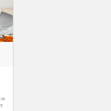
:56
zy