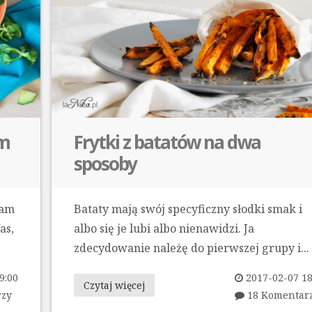
em
Frytki z batatów na dwa
sposoby
mam
Bataty mają swój specyficzny słodki smak i
as,
albo się je lubi albo nienawidzi. Ja
zdecydowanie należę do pierwszej grupy i...
9:00
2017-02-07 18
Czytaj więcej
rzy
18 Komentar