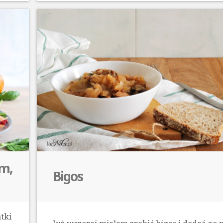
em,
Bigos
atki