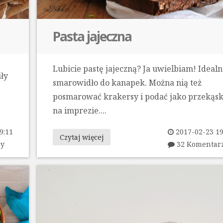
Pasta jajeczna
Lubicie pastę jajeczną? Ja uwielbiam! Ideal
iły
smarowidło do kanapek. Można nią też
e
posmarować krakersy i podać jako przekąs
na imprezie....
9:11
2017-02-23 19
Czytaj więcej
zy
32 Komentar