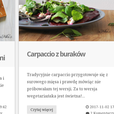
Carpaccio z buraków
mi
Tradycyjnie carpaccio przygotowuje się z
a i
surowego mięsa i prawdę mówiąc nie
ie
próbowałam tej wersji. Za to wersja
wegetariańska jest świetna!...
9:42
2017-11-02 17
Czytaj więcej
zy
7 Komentarz