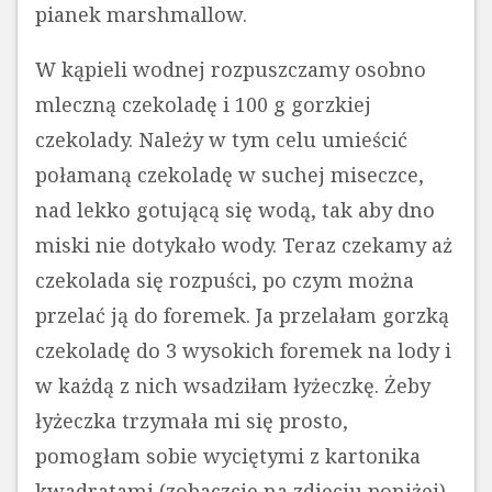
pianek marshmallow.
W kąpieli wodnej rozpuszczamy osobno
mleczną czekoladę i 100 g gorzkiej
czekolady. Należy w tym celu umieścić
połamaną czekoladę w suchej miseczce,
nad lekko gotującą się wodą, tak aby dno
miski nie dotykało wody. Teraz czekamy aż
czekolada się rozpuści, po czym można
przelać ją do foremek. Ja przelałam gorzką
czekoladę do 3 wysokich foremek na lody i
w każdą z nich wsadziłam łyżeczkę. Żeby
łyżeczka trzymała mi się prosto,
pomogłam sobie wyciętymi z kartonika
kwadratami (zobaczcie na zdjęciu poniżej).