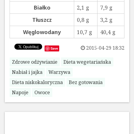
Białko
2,1 g
7,9 g
Tłuszcz
0,8 g
3,2 g
Węglowodany
10,7 g
40,4 g
2015-04-29 18:32
Save
Zdrowe odżywianie
Dieta wegetariańska
Nabiał i jajka
Warzywa
Dieta niskokaloryczna
Bez gotowania
Napoje
Owoce