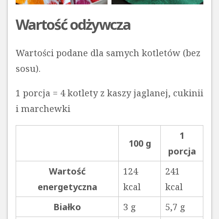
Wartość odżywcza
Wartości podane dla samych kotletów (bez
sosu).
1 porcja = 4 kotlety z kaszy jaglanej, cukinii
i marchewki
1
100 g
porcja
Wartość
124
241
energetyczna
kcal
kcal
Białko
3 g
5,7 g