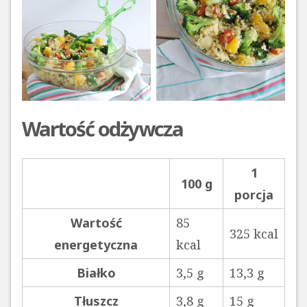
Wartość odżywcza
1
100 g
porcja
Wartość
85
325 kcal
energetyczna
kcal
Białko
3,5 g
13,3 g
Tłuszcz
3,8 g
15 g