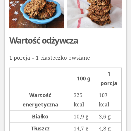
Wartość odżywcza
1 porcja = 1 ciasteczko owsiane
1
100 g
porcja
Wartość
325
107
energetyczna
kcal
kcal
Białko
10,9 g
3,6 g
Tłuszcz
14,7 g
4,8 g